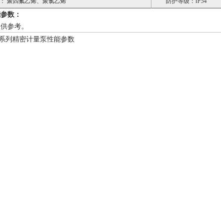
： 聚四氟乙烯、聚氯乙烯
防护等级：IP54
能参数：
仅供参考。