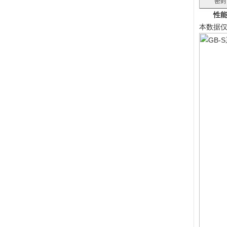
密封
性
本数据