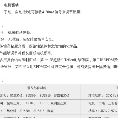
式：电机驱动
：手动、自动控制(可接收4-20mA信号来调节流量)
点：
作安全，机械驱动隔膜。
封性好，无泄漏，装配维修简单安全。
以传输高粘度介质，腐蚀性液体和危险性的化学品。
调节能够调节冲程长度或电机频率。
为多层复合结构压制而成，第 一 层超韧性Teflon耐酸薄膜，第二层EPDM弹
纤维补，第五层采用EPDM弹性橡胶完全包履，可有效提出升隔膜适用寿
数：
泵头部位材料
泵头： 聚氯乙烯、SUS304、SUS316、聚四氟乙烯
环境温度： -30℃ ##-
阀： 聚氯乙烯、SUS304、SUS316、聚四氟乙烯
电机： 二相、三相
： 二氧化硅、SUS304、SUS316、陶瓷
功率：1.5KW 2.2KW