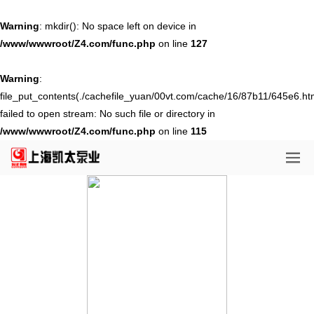
Warning
: mkdir(): No space left on device in
/www/wwwroot/Z4.com/func.php
on line
127
Warning
:
file_put_contents(./cachefile_yuan/00vt.com/cache/16/87b11/645e6.htm
failed to open stream: No such file or directory in
/www/wwwroot/Z4.com/func.php
on line
115