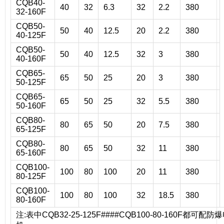
CQB40-
40
32
6.3
32
2.2
380
32-160F
CQB50-
50
40
12.5
20
2.2
380
40-125F
CQB50-
50
40
12.5
32
3
380
40-160F
CQB65-
65
50
25
20
3
380
50-125F
CQB65-
65
50
25
32
5.5
380
50-160F
CQB80-
80
65
50
20
7.5
380
65-125F
CQB80-
80
65
50
32
11
380
65-160F
CQB100-
100
80
100
20
11
380
80-125F
CQB100-
100
80
100
32
18.5
380
80-160F
注:表中CQB32-25-125F####CQB100-80-160F都可配防