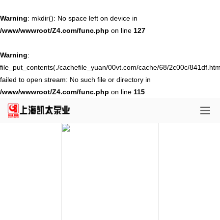
Warning
: mkdir(): No space left on device in
/www/wwwroot/Z4.com/func.php
on line
127
Warning
:
file_put_contents(./cachefile_yuan/00vt.com/cache/68/2c00c/841df.htm
failed to open stream: No such file or directory in
/www/wwwroot/Z4.com/func.php
on line
115