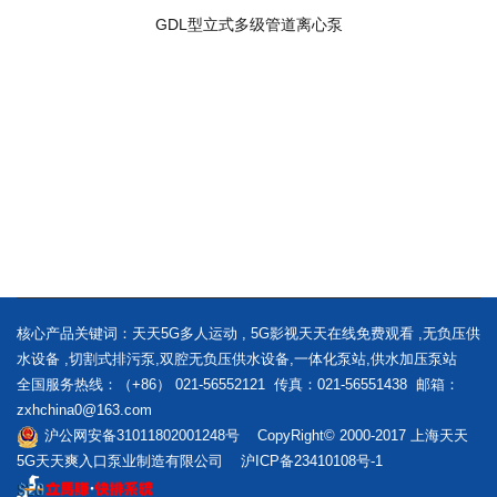
GDL型立式多级管道离心泵
核心产品关键词：
天天5G多人运动
,
5G影视天天在线免费观看
,
无负压供
水设备
,
切割式排污泵
,
双腔无负压供水设备
,
一体化泵站
,
供水加压泵站
全国服务热线：（+86） 021-56552121 传真：021-56551438 邮箱：
zxhchina0@163.com
沪公网安备31011802001248号 CopyRight© 2000-2017 上海天天
5G天天爽入口泵业制造有限公司
沪ICP备23410108号-1